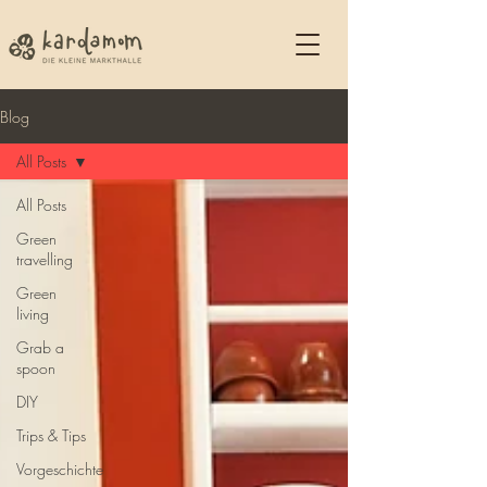
Blog
All Posts
All Posts
Green
travelling
Green
living
Grab a
spoon
DIY
Trips & Tips
Vorgeschichte