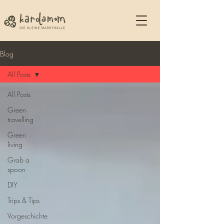
Blog
All Posts
All Posts
Green
travelling
Green
living
Grab a
spoon
DIY
Trips & Tips
Vorgeschichte