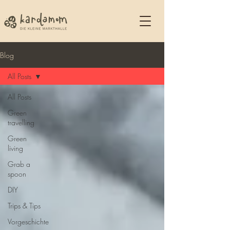
Blog
All Posts
All Posts
Green
travelling
Green
living
Grab a
spoon
DIY
Trips & Tips
Vorgeschichte