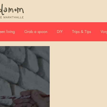
en living
Grab a spoon
DIY
Trips & Tips
Vor