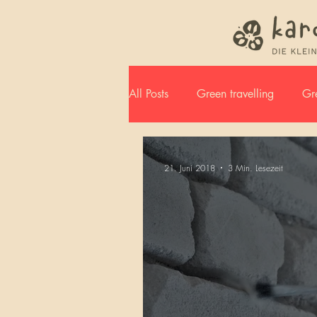
All Posts
Green travelling
Gre
Jahreszusammenfassung
21. Juni 2018
3 Min. Lesezeit