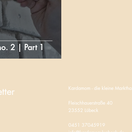
no. 2 | Part 1
Kardamom - d
ie kleine Marktha
tter
Fleischhauerstraße 40
23552 Lübeck
0451 37045919