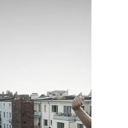
voilà!
Et Voilà - es ist soweit! Wir sind bereit, unsere
zweite Wohnung "Green Suite“ zu eröffnen. Es
hat länger gedauert, als wir wollten, aber...