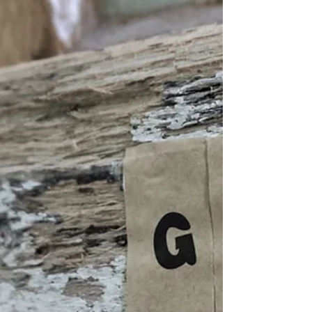
DIY | Session 4 -
Sommerfeeling @ HOME
In unserer Rubrik DIY - "Do it Yourself" stellen wir
ausgewählte und handgemachte Bau- und
Bastelprojekte vor. Wir hauchen alten
Möbeln,...