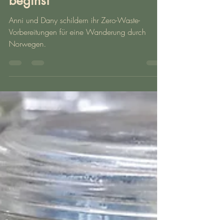
Green travelling in Norway
| Session 1/6 - Where the
road ends the journey
begins!
Anni und Dany schildern ihr Zero-Waste-
Vorbereitungen für eine Wanderung durch
Norwegen.