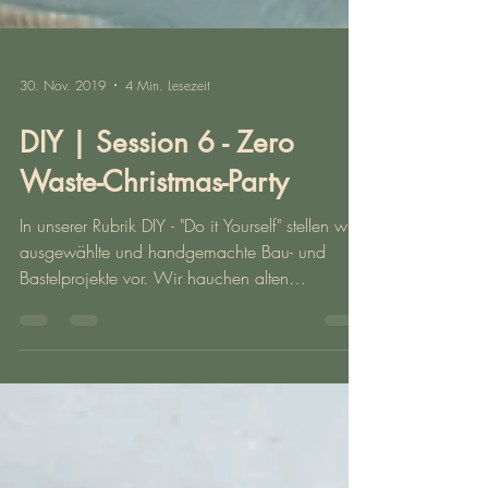
30. Nov. 2019
4 Min. Lesezeit
DIY | Session 6 - Zero
Waste-Christmas-Party
In unserer Rubrik DIY - "Do it Yourself" stellen wir
ausgewählte und handgemachte Bau- und
Bastelprojekte vor. Wir hauchen alten
Möbeln,...