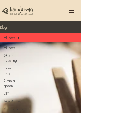
Blog
All Posts
All Posts
Green
travelling
Green
living
Grab a
spoon
DIY
Trips & Tips
Vorgeschichte