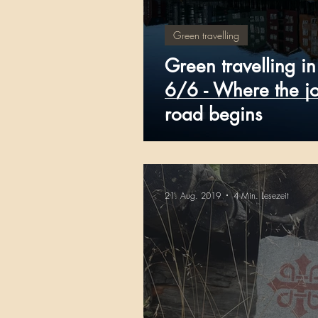
Green travelling
Green travelling i
6/6 - Where the j
road begins
21. Aug. 2019
4 Min. Lesezeit