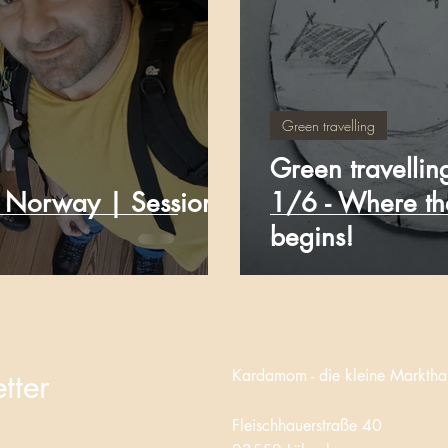
Green travelling
Green travelli
n Norway | Session
1/6 - Where th
begins!
Kardamom - d
ie kleine Marktha
tter
Fleischhauerstraße 40