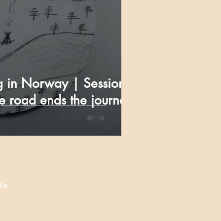
ng in Norway | Session
e road ends the journey
lle