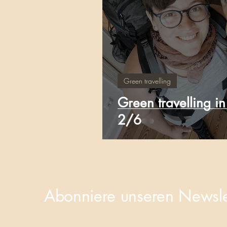
Green travelling
Green travelling i
2/6
Abonniere unseren Newsle