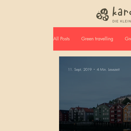
All Posts
Green travelling
Gre
Jahreszusammenfassung
11. Sept. 2019
4 Min. Lesezeit