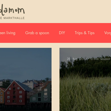
en living
Grab a spoon
DIY
Trips & Tips
Vor
28. Aug. 2019
3 Min. Lesezeit