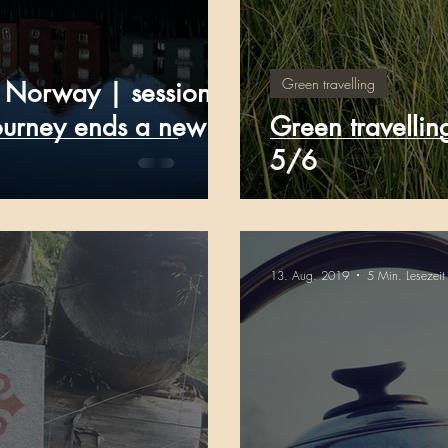
Green travelling
n Norway | session
ourney ends a new
Green travelli
5/6
13. Aug. 2019
5 Min. Lesezeit