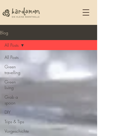
Blog
All Posts
All Posts
Green
travelling
Green
living
Grab a
spoon
DIY
Trips & Tips
Vorgeschichte