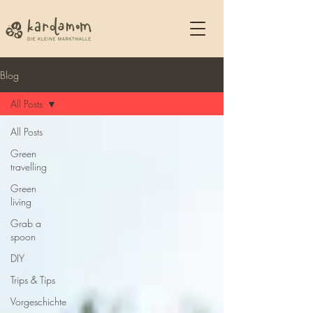
Blog
All Posts
All Posts
Green
travelling
Green
living
Grab a
spoon
DIY
Trips & Tips
Vorgeschichte