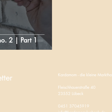
no. 2 | Part 1
Kardamom - d
ie kleine Marktha
tter
Fleischhauerstraße 40
23552 Lübeck
0451 37045919