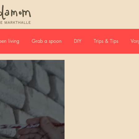
en living
Grab a spoon
DIY
Trips & Tips
Vor