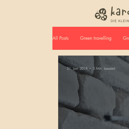
All Posts
Green travelling
Gre
Jahreszusammenfassung
21. Juni 2018
3 Min. Lesezeit