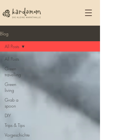
Blog
All Posts
All Posts
Green
travelling
Green
living
Grab a
spoon
DIY
Trips & Tips
Vorgeschichte